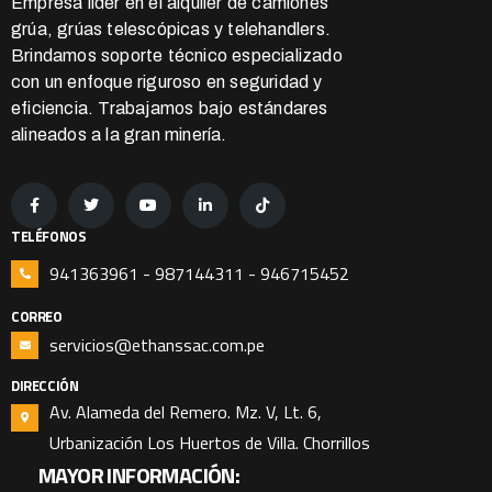
Empresa líder en el alquiler de camiones
grúa, grúas telescópicas y telehandlers.
Brindamos soporte técnico especializado
con un enfoque riguroso en seguridad y
eficiencia. Trabajamos bajo estándares
alineados a la gran minería.
TELÉFONOS
941363961 - 987144311 - 946715452
CORREO
servicios@ethanssac.com.pe
DIRECCIÓN
Av. Alameda del Remero. Mz. V, Lt. 6,
Urbanización Los Huertos de Villa. Chorrillos
MAYOR INFORMACIÓN: