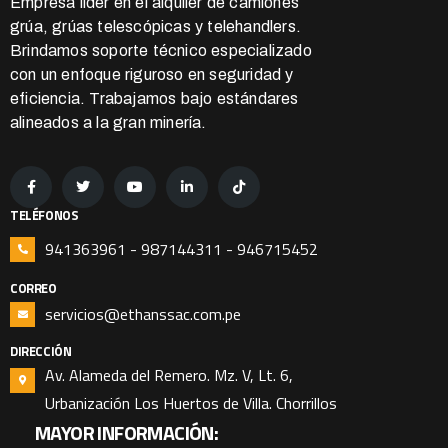
Empresa líder en el alquiler de camiones
grúa, grúas telescópicas y telehandlers.
Brindamos soporte técnico especializado
con un enfoque riguroso en seguridad y
eficiencia. Trabajamos bajo estándares
alineados a la gran minería.
TELÉFONOS
941363961 - 987144311 - 946715452
CORREO
servicios@ethanssac.com.pe
DIRECCIÓN
Av. Alameda del Remero. Mz. V, Lt. 6,
Urbanización Los Huertos de Villa. Chorrillos
MAYOR INFORMACIÓN: