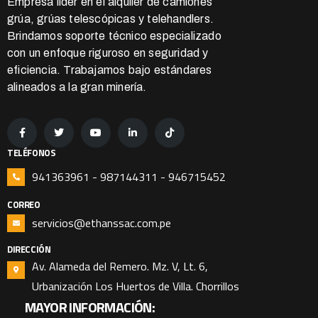
Empresa líder en el alquiler de camiones
grúa, grúas telescópicas y telehandlers.
Brindamos soporte técnico especializado
con un enfoque riguroso en seguridad y
eficiencia. Trabajamos bajo estándares
alineados a la gran minería.
TELÉFONOS
941363961 - 987144311 - 946715452
CORREO
servicios@ethanssac.com.pe
DIRECCIÓN
Av. Alameda del Remero. Mz. V, Lt. 6,
Urbanización Los Huertos de Villa. Chorrillos
MAYOR INFORMACIÓN: