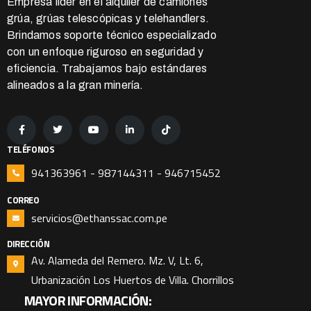
Empresa líder en el alquiler de camiones
grúa, grúas telescópicas y telehandlers.
Brindamos soporte técnico especializado
con un enfoque riguroso en seguridad y
eficiencia. Trabajamos bajo estándares
alineados a la gran minería.
TELÉFONOS
941363961 - 987144311 - 946715452
CORREO
servicios@ethanssac.com.pe
DIRECCIÓN
Av. Alameda del Remero. Mz. V, Lt. 6,
Urbanización Los Huertos de Villa. Chorrillos
MAYOR INFORMACIÓN: