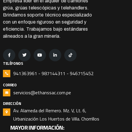
Empresa líder en el alquiler de camiones
grúa, grúas telescópicas y telehandlers.
Brindamos soporte técnico especializado
con un enfoque riguroso en seguridad y
eficiencia. Trabajamos bajo estándares
alineados a la gran minería.
TELÉFONOS
941363961 - 987144311 - 946715452
CORREO
servicios@ethanssac.com.pe
DIRECCIÓN
Av. Alameda del Remero. Mz. V, Lt. 6,
Urbanización Los Huertos de Villa. Chorrillos
MAYOR INFORMACIÓN: