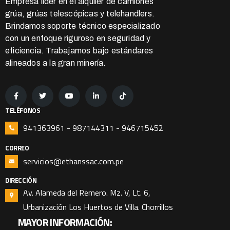
Empresa líder en el alquiler de camiones
grúa, grúas telescópicas y telehandlers.
Brindamos soporte técnico especializado
con un enfoque riguroso en seguridad y
eficiencia. Trabajamos bajo estándares
alineados a la gran minería.
TELÉFONOS
941363961 - 987144311 - 946715452
CORREO
servicios@ethanssac.com.pe
DIRECCIÓN
Av. Alameda del Remero. Mz. V, Lt. 6,
Urbanización Los Huertos de Villa. Chorrillos
MAYOR INFORMACIÓN: