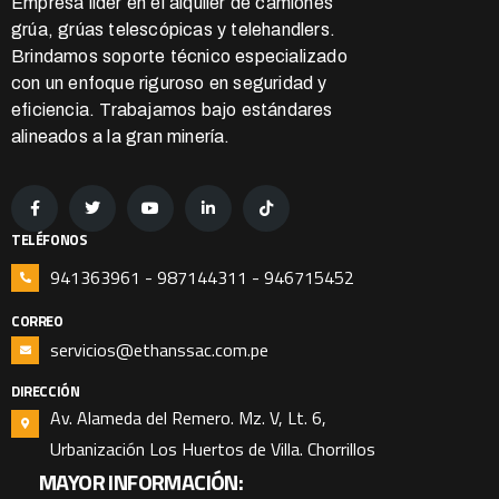
Empresa líder en el alquiler de camiones
grúa, grúas telescópicas y telehandlers.
Brindamos soporte técnico especializado
con un enfoque riguroso en seguridad y
eficiencia. Trabajamos bajo estándares
alineados a la gran minería.
TELÉFONOS
941363961 - 987144311 - 946715452
CORREO
servicios@ethanssac.com.pe
DIRECCIÓN
Av. Alameda del Remero. Mz. V, Lt. 6,
Urbanización Los Huertos de Villa. Chorrillos
MAYOR INFORMACIÓN: